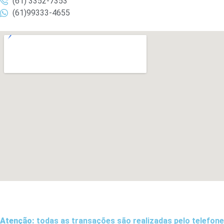
(61) 3352-7353
(61)99333-4655
Atenção:
todas as transações são realizadas pelo telefone