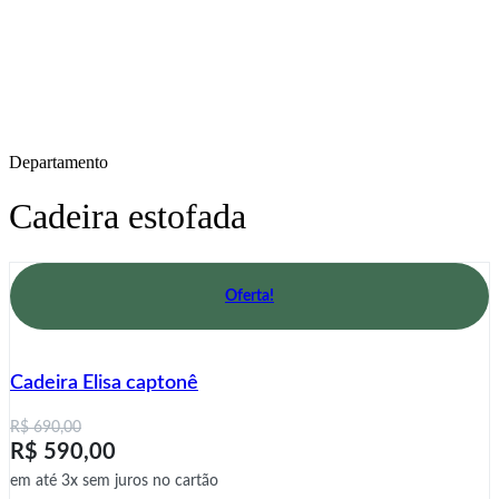
Departamento
Cadeira estofada
Oferta!
Cadeira Elisa captonê
O
O
R$
690,00
R$
590,00
preço
preço
original
atual
em até 3x sem juros no cartão