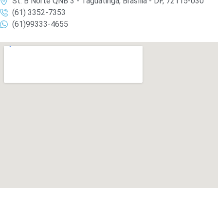
St. B Norte QNB 3 - Taguatinga, Brasília - DF, 72115-030
(61) 3352-7353
(61)99333-4655