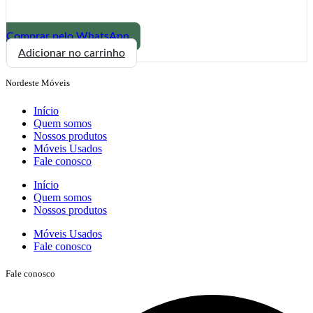
Comprar pelo WhatsApp
Poltrona
Adicionar no carrinho
Fontana
em
Nordeste Móveis
madeira
com
Início
metal
Quem somos
Gonçalves
Nossos produtos
Decor
Móveis Usados
quantidade
Fale conosco
Início
Quem somos
Nossos produtos
Móveis Usados
Fale conosco
Fale conosco