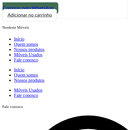
Comprar pelo WhatsApp
Rack
Adicionar no carrinho
R
423
Nordeste Móveis
Dalla
costa
Início
quantidade
Quem somos
Nossos produtos
Móveis Usados
Fale conosco
Início
Quem somos
Nossos produtos
Móveis Usados
Fale conosco
Fale conosco