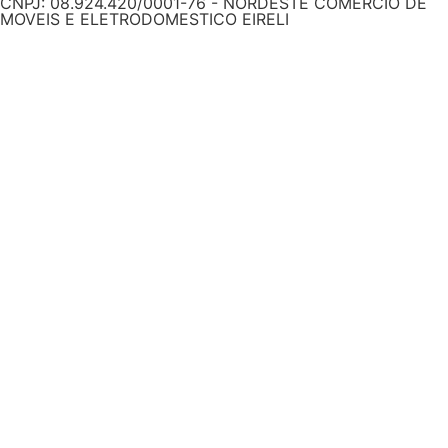
CNPJ: 08.924.420/0001-76 - NORDESTE COMERCIO DE
MOVEIS E ELETRODOMESTICO EIRELI