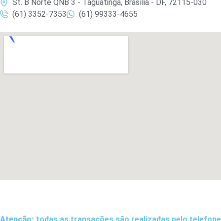
St. B Norte QNB 3 - Taguatinga, Brasília - DF, 72115-030
(61) 3352-7353
(61) 99333-4655
Atenção:
todas as transações são realizadas pelo telefone