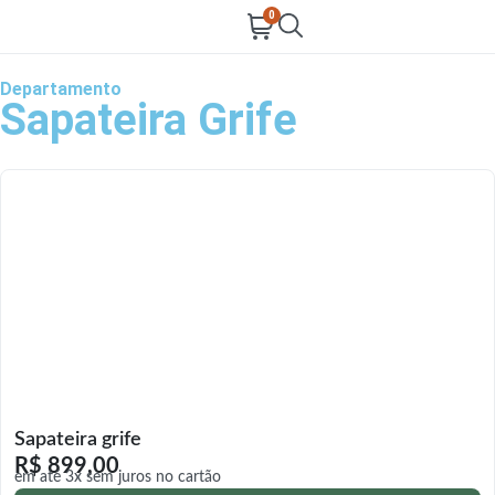
0
Departamento
Sapateira Grife
Sapateira grife
R$
899,00
em até 3x sem juros no cartão